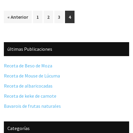
Página
Página
Página
Página
« Anterior
1
2
3
4
Barra
últimas Publicaciones
lateral
principal
Receta de Beso de Moza
Receta de Mouse de Lúcuma
Receta de albaricocadas
Receta de keke de camote
Bavarois de frutas naturales
Categorías