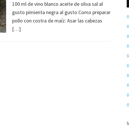
100 ml de vino blanco aceite de oliva sal al
gusto pimienta negra al gusto Como preparar
R
pollo con costra de maíz: Asar las cabezas
R
[…]
R
R
R
R
R
R
R
R
S