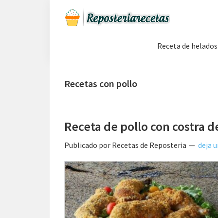
Saltar
Saltar
Saltar
a
al
a
Recetas
la
contenido
la
de
Receta de helados
navegación
principal
barra
Reposteria
Gratis
principal
lateral
principal
Recetas con pollo
Receta de pollo con costra d
Publicado por
Recetas de Reposteria
deja 