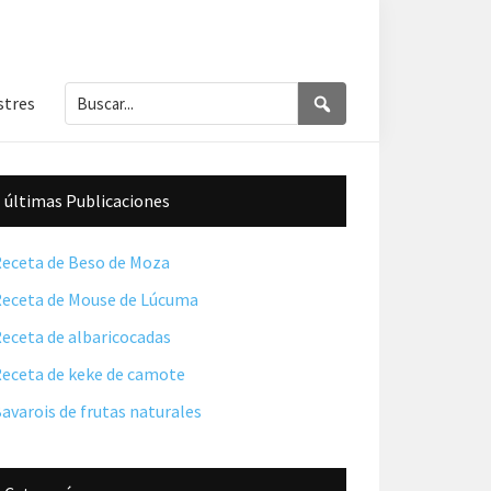
Buscar...
Buscar
stres
Barra
últimas Publicaciones
lateral
principal
eceta de Beso de Moza
eceta de Mouse de Lúcuma
eceta de albaricocadas
eceta de keke de camote
avarois de frutas naturales