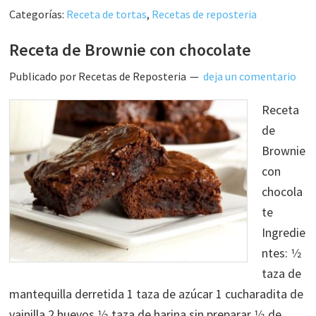
Categorías:
Receta de tortas
,
Recetas de reposteria
Receta de Brownie con chocolate
Publicado por
Recetas de Reposteria
deja un comentario
Receta
de
Brownie
con
chocola
te
Ingredie
ntes: 1⁄2
taza de
mantequilla derretida 1 taza de azúcar 1 cucharadita de
vainilla 2 huevos 1⁄2 taza de harina sin preparar 1⁄3 de