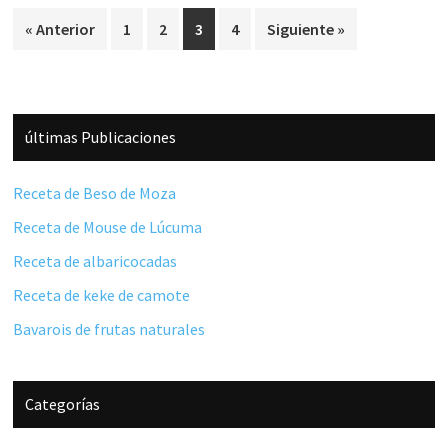
Página
Página
Página
Página
« Anterior
1
2
3
4
Siguiente »
Barra
últimas Publicaciones
lateral
principal
Receta de Beso de Moza
Receta de Mouse de Lúcuma
Receta de albaricocadas
Receta de keke de camote
Bavarois de frutas naturales
Categorías