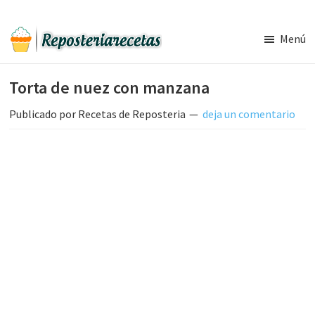
Saltar
Saltar
al
a
Menú
contenido
la
Recetas
principal
barra
de
Torta de nuez con manzana
Reposteria
lateral
Gratis
principal
Publicado por
Recetas de Reposteria
deja un comentario