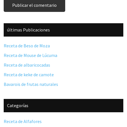
Barra
últimas Publicaciones
lateral
principal
Receta de Beso de Moza
Receta de Mouse de Lúcuma
Receta de albaricocadas
Receta de keke de camote
Bavarois de frutas naturales
Categorías
Receta de Alfafores