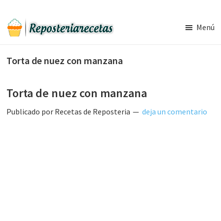
Saltar
Saltar
al
a
Menú
contenido
la
Recetas
principal
barra
de
Torta de nuez con manzana
Reposteria
lateral
Gratis
principal
Torta de nuez con manzana
Publicado por
Recetas de Reposteria
deja un comentario