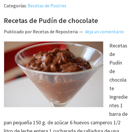
Categorías:
Recetas de Postres
Recetas de Pudín de chocolate
Publicado por
Recetas de Reposteria
deja un comentario
Recetas
de
Pudín
de
chocola
te
Ingredie
ntes 1
barra de
pan pequeña 150 g. de azúcar 6 huevos camperos 1/2
litro de leche entera 1 cucharada de ralladura de una