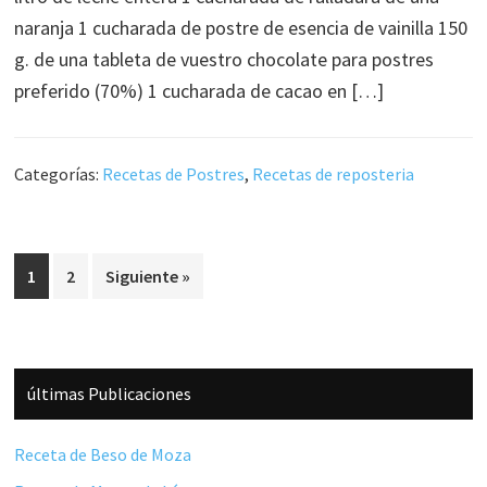
naranja 1 cucharada de postre de esencia de vainilla 150
g. de una tableta de vuestro chocolate para postres
preferido (70%) 1 cucharada de cacao en […]
Categorías:
Recetas de Postres
,
Recetas de reposteria
Página
Página
1
2
Siguiente »
Barra
últimas Publicaciones
lateral
principal
Receta de Beso de Moza