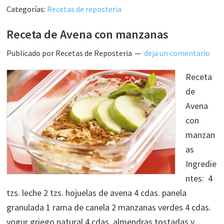
Categorías:
Recetas de reposteria
Receta de Avena con manzanas
Publicado por
Recetas de Reposteria
deja un comentario
Receta
de
Avena
con
manzan
as
Ingredie
ntes: 4
tzs. leche 2 tzs. hojuelas de avena 4 cdas. panela
granulada 1 rama de canela 2 manzanas verdes 4 cdas.
yogur griego natural 4 cdas. almendras tostadas y