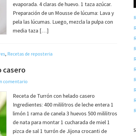
evaporada. 4 claras de huevo. 1 taza azúcar.
Preparación de un Mousse de lúcuma: Lava y
R
pela las lúcumas. Luego, mezcla la pulpa con
R
media taza […]
R
R
res
,
Recetas de reposteria
R
o casero
R
R
un comentario
R
Receta de Turrón con helado casero
R
Ingredientes: 400 mililitros de leche entera 1
R
limón 1 rama de canela 3 huevos 500 mililitros
de nata para montar 1 cucharada de miel 1
S
pizca de sal 1 turrón de Jijona crocanti de