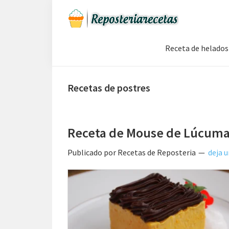
Saltar
Saltar
Saltar
a
al
a
Recetas
la
contenido
la
de
Receta de helados
navegación
principal
barra
Reposteria
Gratis
principal
lateral
principal
Recetas de postres
Receta de Mouse de Lúcum
Publicado por
Recetas de Reposteria
deja 