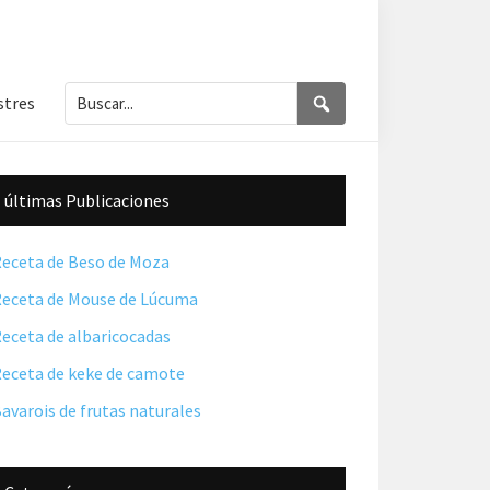
Buscar...
Buscar
stres
Barra
últimas Publicaciones
lateral
principal
eceta de Beso de Moza
eceta de Mouse de Lúcuma
eceta de albaricocadas
eceta de keke de camote
avarois de frutas naturales