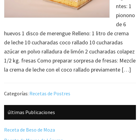
ntes: 1
pionono
de 6
huevos 1 disco de merengue Relleno: 1 litro de crema
de leche 10 cucharadas coco rallado 10 cucharadas
azúcar en polvo ralladura de limón 2 cucharadas colapez
1/2 kg. fresas Como preparar sorpresa de fresas: Mezcle
la crema de leche con el coco rallado previamente […]
Categorías:
Recetas de Postres
Barra
últimas Publicaciones
lateral
principal
Receta de Beso de Moza