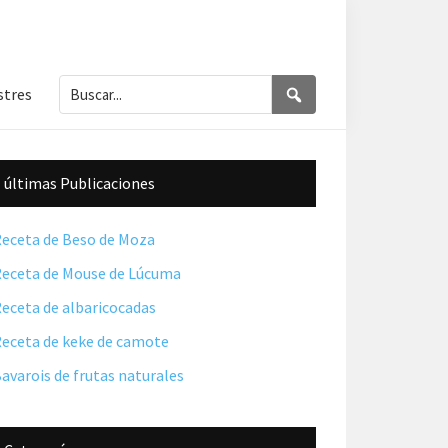
Buscar...
Buscar
stres
Barra
últimas Publicaciones
lateral
principal
eceta de Beso de Moza
eceta de Mouse de Lúcuma
eceta de albaricocadas
eceta de keke de camote
avarois de frutas naturales