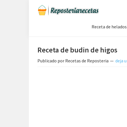
Saltar
Saltar
Saltar
a
al
a
Recetas
la
contenido
la
de
Receta de helados
navegación
principal
barra
Reposteria
Gratis
principal
lateral
principal
Receta de budin de higos
Publicado por
Recetas de Reposteria
deja 