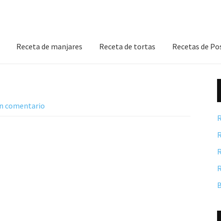
Receta de manjares
Receta de tortas
Recetas de Po
un comentario
R
R
R
R
B