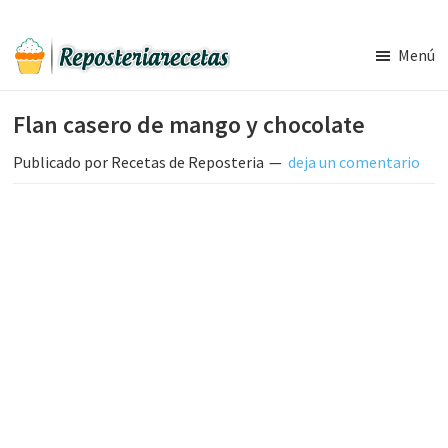
Saltar
Saltar
al
a
Menú
contenido
la
Recetas
principal
barra
de
Flan casero de mango y chocolate
Reposteria
lateral
Gratis
principal
Publicado por
Recetas de Reposteria
deja un comentario