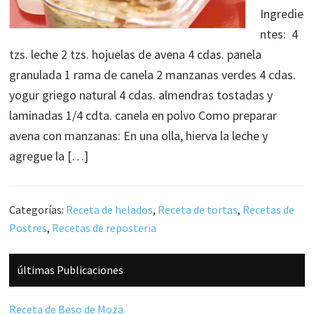
Ingredie
ntes: 4
tzs. leche 2 tzs. hojuelas de avena 4 cdas. panela
granulada 1 rama de canela 2 manzanas verdes 4 cdas.
yogur griego natural 4 cdas. almendras tostadas y
laminadas 1/4 cdta. canela en polvo Como preparar
avena con manzanas: En una olla, hierva la leche y
agregue la […]
Categorías:
Receta de helados
,
Receta de tortas
,
Recetas de
Postres
,
Recetas de reposteria
Barra
últimas Publicaciones
lateral
principal
Receta de Beso de Moza