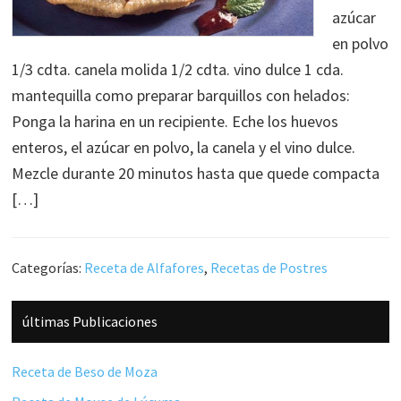
azúcar
en polvo
1/3 cdta. canela molida 1/2 cdta. vino dulce 1 cda.
mantequilla como preparar barquillos con helados:
Ponga la harina en un recipiente. Eche los huevos
enteros, el azúcar en polvo, la canela y el vino dulce.
Mezcle durante 20 minutos hasta que quede compacta
[…]
Categorías:
Receta de Alfafores
,
Recetas de Postres
Barra
últimas Publicaciones
lateral
principal
Receta de Beso de Moza